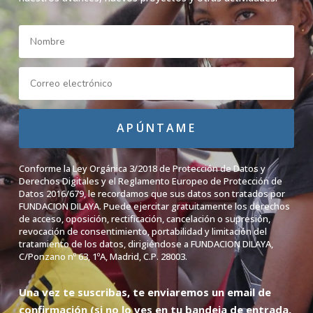
APÚNTAME
Conforme la Ley Orgánica 3/2018 de Protección de Datos y
Derechos Digitales y el Reglamento Europeo de Protección de
Datos 2016/679, le recordamos que sus datos son tratados por
FUNDACION DILAYA. Puede ejercitar gratuitamente los derechos
de acceso, oposición, rectificación, cancelación o supresión,
revocación de consentimiento, portabilidad y limitación del
tratamiento de los datos, dirigiéndose a FUNDACION DILAYA,
C/Ponzano nº 63, 1ºA, Madrid, C.P. 28003.
Una vez te suscribas, te enviaremos un email de
confirmación (si no lo ves en tu
bandeja de entrada,