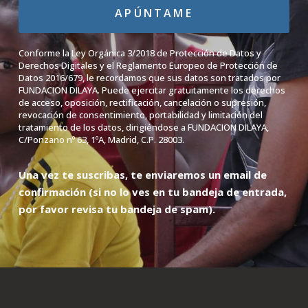
APÚNTAME
Conforme la Ley Orgánica 3/2018 de Protección de Datos y
Derechos Digitales y el Reglamento Europeo de Protección de
Datos 2016/679, le recordamos que sus datos son tratados por
FUNDACION DILAYA. Puede ejercitar gratuitamente los derechos
de acceso, oposición, rectificación, cancelación o supresión,
revocación de consentimiento, portabilidad y limitación del
tratamiento de los datos, dirigiéndose a FUNDACION DILAYA,
C/Ponzano nº 63, 1ºA, Madrid, C.P. 28003.
Una vez te suscribas, te enviaremos un email de
confirmación (si no lo ves en tu
bandeja de entrada,
por favor revisa tu bandeja de spam).