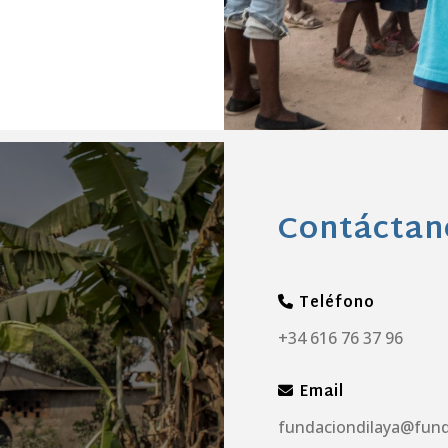
Contáctan
Teléfono
+34 616 76 37 96
Email
fundaciondilaya@fund