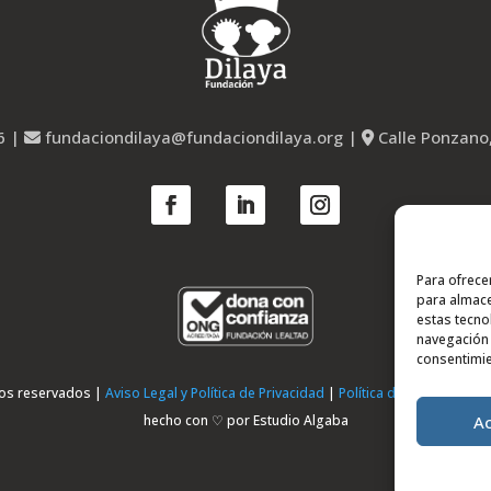
6
|
fundaciondilaya@fundaciondilaya.org
|
Calle Ponzano
Para ofrece
para almace
estas tecno
navegación o
consentimie
hos reservados |
Aviso Legal y Política de Privacidad
|
Política de Cookies
|
Pol
A
hecho con ♡ por Estudio Algaba