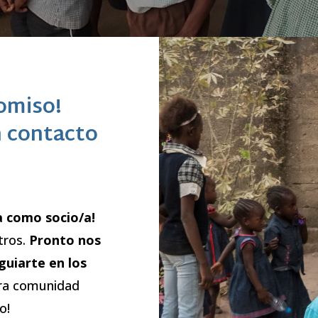
omiso!
 contacto
a como socio/a!
tros.
Pronto nos
uiarte en los
tra comunidad
o!