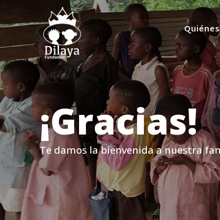
Quiéne
¡Gracias!
Te damos la bienvenida a nuestra fam