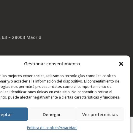
, 63 – 28003 Madrid
Gestionar consentimiento
r las mejores experiencias, utilizamos tecnologías como las cookies
nar y/o acceder a la información del dispositivo. El consentimiento de
logías nos permitirá procesar datos como el comportamiento de
 las identificaciones únicas en este sitio. No consentir o retirar el
nto, puede afectar negativamente a ciertas características y funciones.
ítica de Privacidad en las Redes Sociales
| Diseño web
ceptar
Denegar
Ver preferencias
Política de cookies
Privacidad