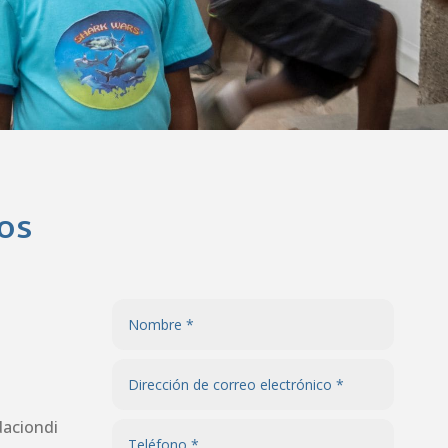
os
aciondi