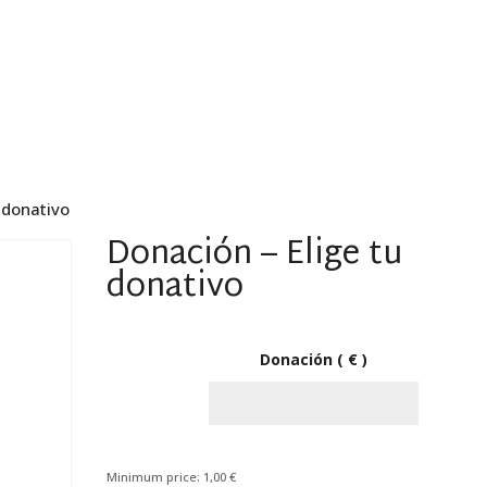
s somos
Qué hacemos
Transparencia
 donativo
Donación – Elige tu
donativo
Donación
( € )
Minimum price:
1,00
€