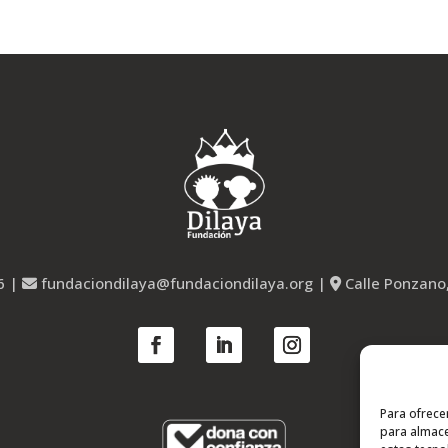
6
|
fundaciondilaya@fundaciondilaya.org
|
Calle Ponzano
Para ofrece
para almace