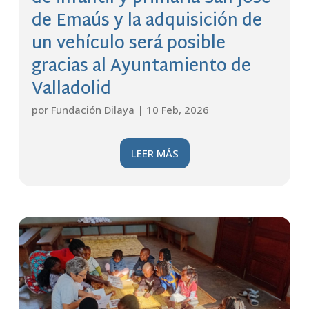
de Emaús y la adquisición de
un vehículo será posible
gracias al Ayuntamiento de
Valladolid
por
Fundación Dilaya
|
10 Feb, 2026
LEER MÁS