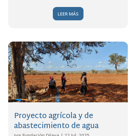
LEER MÁS
Proyecto agrícola y de
abastecimiento de agua
por
Fundación Dilaya
|
22 Jul, 2025