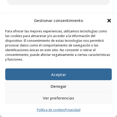
Gestionar consentimiento
Para ofrecer las mejores experiencias, utilizamos tecnologías como
las cookies para almacenar y/o acceder a la información del
dispositivo. El consentimiento de estas tecnologías nos permitirá
procesar datos como el comportamiento de navegación o las
identificaciones únicas en este sitio. No consentir o retirar el
consentimiento, puede afectar negativamente a ciertas características
y funciones.
Aceptar
Un paso más hacia la
Denegar
educación y la seguridad
alimentaria en Tete
Ver preferencias
por
Fundación Dilaya
|
25 Feb, 2025
Política de cookies
Privacidad