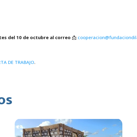
tes del 10 de octubre al correo
📩
cooperacion@fundaciondil
TA DE TRABAJO
.
os