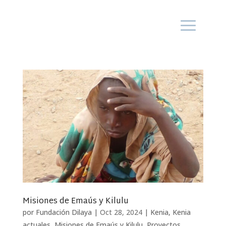
Misiones de Emaús y Kilulu
por
Fundación Dilaya
|
Oct 28, 2024
|
Kenia
,
Kenia
actuales
,
Misiones de Emaús y Kilulu
,
Proyectos