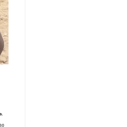
a.
230