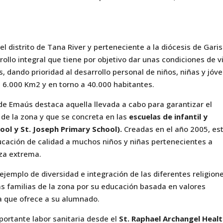
el distrito de Tana River y perteneciente a la diócesis de Garis
ollo integral que tiene por objetivo dar unas condiciones de v
, dando prioridad al desarrollo personal de niños, niñas y jóv
 6.000 Km2 y en torno a 40.000 habitantes.
n de Emaús destaca aquella llevada a cabo para garantizar el
 de la zona y que se concreta en las
escuelas de infantil y
ool y St. Joseph Primary School).
Creadas en el año 2005, es
ucación de calidad a muchos niños y niñas pertenecientes a
eza extrema.
jemplo de diversidad e integración de las diferentes religion
as familias de la zona por su educación basada en valores
za que ofrece a su alumnado.
ortante labor sanitaria desde el
St. Raphael Archangel Heal