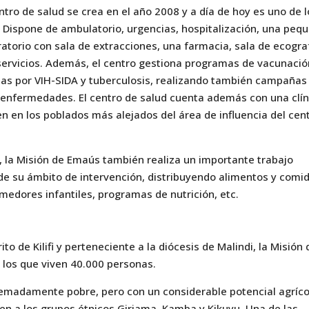
ntro de salud se crea en el año 2008 y a día de hoy es uno de 
n. Dispone de ambulatorio, urgencias, hospitalización, una peq
atorio con sala de extracciones, una farmacia, sala de ecogra
 servicios. Además, el centro gestiona programas de vacunació
as por VIH-SIDA y tuberculosis, realizando también campañas
s enfermedades. El centro de salud cuenta además con una clín
en en los poblados más alejados del área de influencia del cen
 la Misión de Emaús también realiza un importante trabajo
de su ámbito de intervención, distribuyendo alimentos y comi
medores infantiles, programas de nutrición, etc.
to de Kilifi y perteneciente a la diócesis de Malindi, la Misión 
 los que viven 40.000 personas.
tremadamente pobre, pero con un considerable potencial agríco
en a los grupos étnicos Giriama, Kamba y Kikuyu. Una de las