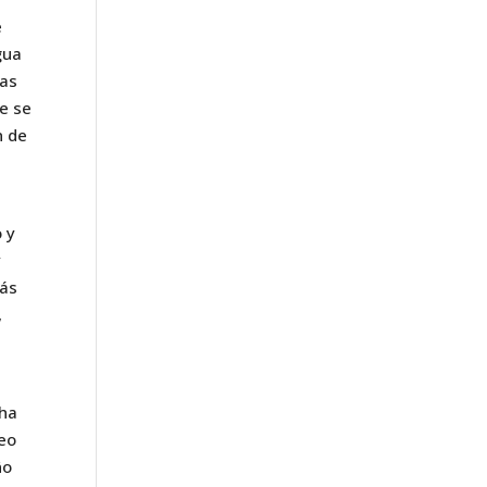
e
gua
las
ue se
n de
a
 y
y
más
,
 ha
leo
ño