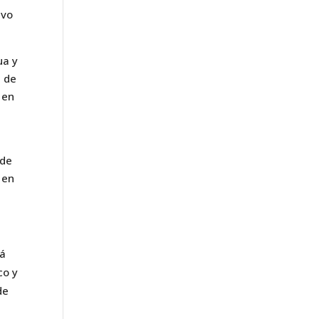
ivo
ua y
s de
 en
 de
 en
rá
co y
de