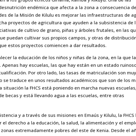
a desnutrición endémica que afecta a la zona a consecuencia d
des de la Misión de Kilulu es mejorar las infraestructuras de a
cha proyectos de agricultura que ayuden a la subsistencia de 
iativas de cultivo de grano, piñas y árboles frutales, en las q
 que puedan cultivar sus propios campos, y otras de distribució
 que estos proyectos comiencen a dar resultados.
ecer la educación de los niños y niñas de la zona, en la que l
. Apenas hay escuelas, las que hay están en un estado ruinoso
ualificación. Por otro lado, las tasas de matriculación son mu
llo se traduce en unos resultados académicos que son de los 
esta situación la FHCS está poniendo en marcha nuevas escuelas
 becas y está llevando agua a las escuelas, entre otras
stencia y a través de sus misiones en Emaús y Kilulu, la FHCS
r el derecho a la educación, la salud, la alimentación y el emp
as zonas extremadamente pobres del este de Kenia. Desde el a