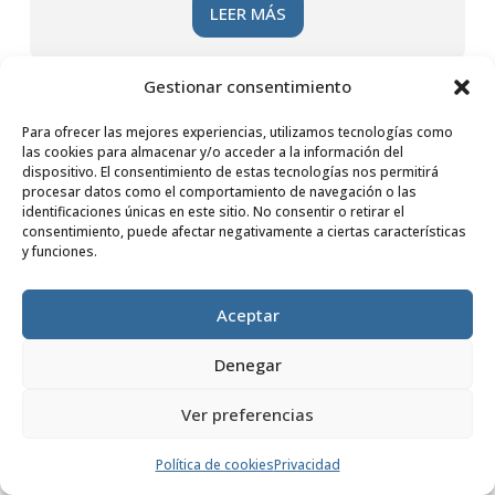
LEER MÁS
Gestionar consentimiento
Para ofrecer las mejores experiencias, utilizamos tecnologías como
las cookies para almacenar y/o acceder a la información del
dispositivo. El consentimiento de estas tecnologías nos permitirá
procesar datos como el comportamiento de navegación o las
identificaciones únicas en este sitio. No consentir o retirar el
consentimiento, puede afectar negativamente a ciertas características
y funciones.
Aceptar
Denegar
Un paso más hacia la
educación y la seguridad
Ver preferencias
alimentaria en Tete
Política de cookies
Privacidad
por
Fundación Dilaya
|
25 Feb, 2025