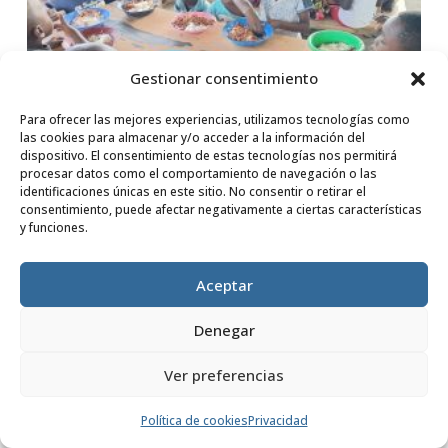
Gestionar consentimiento
Para ofrecer las mejores experiencias, utilizamos tecnologías como
las cookies para almacenar y/o acceder a la información del
dispositivo. El consentimiento de estas tecnologías nos permitirá
procesar datos como el comportamiento de navegación o las
La Fundación Mutua
identificaciones únicas en este sitio. No consentir o retirar el
Madrileña impulsa un
consentimiento, puede afectar negativamente a ciertas características
y funciones.
proyecto de salud y nutrición
en Kenia
Aceptar
por
Fundación Dilaya
|
10 Mar, 2025
Denegar
Ver preferencias
LEER MÁS
Política de cookies
Privacidad