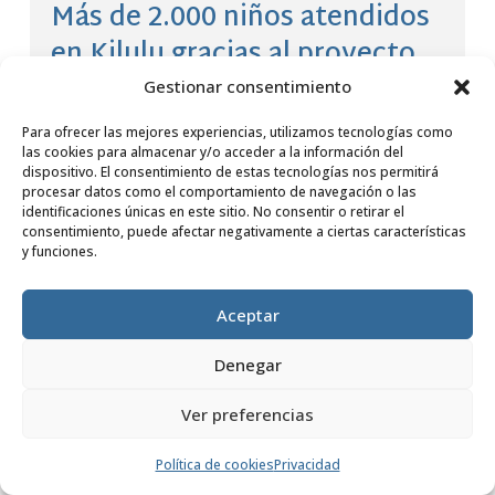
Más de 2.000 niños atendidos
en Kilulu gracias al proyecto
de nutrición apoyado por
Gestionar consentimiento
Banco Santander
Para ofrecer las mejores experiencias, utilizamos tecnologías como
las cookies para almacenar y/o acceder a la información del
por
Fundación Dilaya
|
25 Abr, 2025
dispositivo. El consentimiento de estas tecnologías nos permitirá
procesar datos como el comportamiento de navegación o las
identificaciones únicas en este sitio. No consentir o retirar el
LEER MÁS
consentimiento, puede afectar negativamente a ciertas características
y funciones.
Aceptar
Denegar
Ver preferencias
Política de cookies
Privacidad