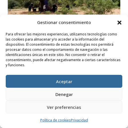
Gestionar consentimiento
Un paso más hacia la
Para ofrecer las mejores experiencias, utilizamos tecnologías como
las cookies para almacenar y/o acceder a la información del
educación y la seguridad
dispositivo. El consentimiento de estas tecnologías nos permitirá
procesar datos como el comportamiento de navegación o las
alimentaria en Tete
identificaciones únicas en este sitio. No consentir o retirar el
consentimiento, puede afectar negativamente a ciertas características
por
Fundación Dilaya
|
25 Feb, 2025
y funciones.
Aceptar
LEER MÁS
Denegar
Ver preferencias
Política de cookies
Privacidad