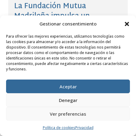
La Fundación Mutua
Madrileña impulsa un
proyecto de salud y nutrición
Gestionar consentimiento
en Kenia
Para ofrecer las mejores experiencias, utilizamos tecnologías como
las cookies para almacenar y/o acceder a la información del
por
Fundación Dilaya
|
10 Mar, 2025
dispositivo. El consentimiento de estas tecnologías nos permitirá
procesar datos como el comportamiento de navegación o las
identificaciones únicas en este sitio. No consentir o retirar el
consentimiento, puede afectar negativamente a ciertas características
LEER MÁS
y funciones.
Aceptar
Denegar
Ver preferencias
Política de cookies
Privacidad