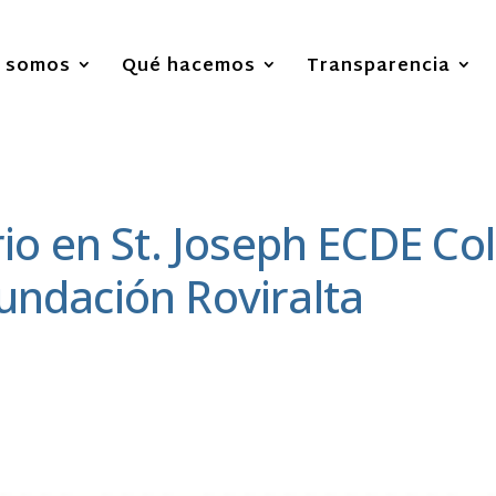
s somos
Qué hacemos
Transparencia
ario en St. Joseph ECDE C
undación Roviralta